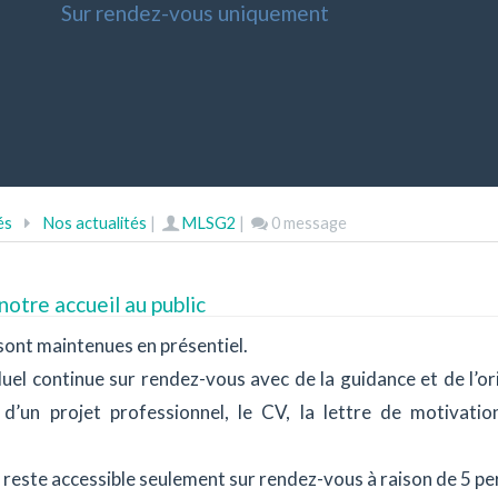
Sur rendez-vous uniquement
és
Nos actualités
|
MLSG2
|
0 message
notre accueil au public
ont maintenues en présentiel.
l continue sur rendez-vous avec de la guidance et de l’orien
 d’un projet professionnel, le CV, la lettre de motivatio
 reste accessible seulement sur rendez-vous à raison de 5 