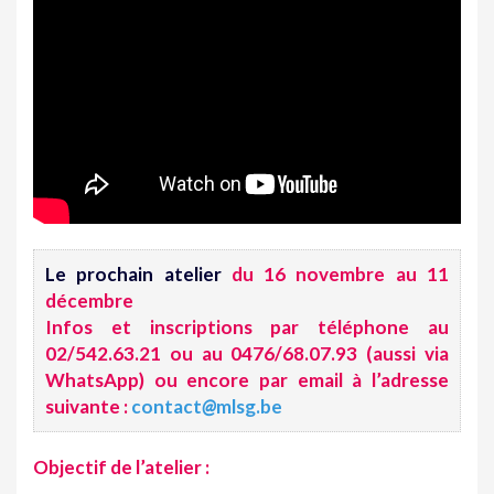
Le prochain atelier
du 16 novembre au 11
décembre
Infos et inscriptions par téléphone au
02/542.63.21 ou au 0476/68.07.93 (aussi via
WhatsApp) ou encore par email à l’adresse
suivante :
contact
@
mlsg.be
Objectif de l’atelier
: